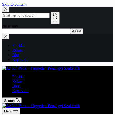
Skip to content
No results
Főoldal
Rólam
Blog
Kapcsolat
Főoldal
Rólam
Blog
Kapcsolat
Search
Menu