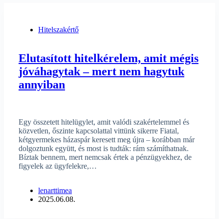
Hitelszakértő
Elutasított hitelkérelem, amit mégis
jóváhagytak – mert nem hagytuk
annyiban
Egy összetett hitelügylet, amit valódi szakértelemmel és
közvetlen, őszinte kapcsolattal vittünk sikerre Fiatal,
kétgyermekes házaspár keresett meg újra – korábban már
dolgoztunk együtt, és most is tudták: rám számíthatnak.
Bíztak bennem, mert nemcsak értek a pénzügyekhez, de
figyelek az ügyfelekre,…
lenarttimea
2025.06.08.