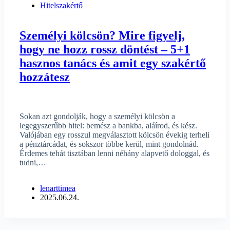
Hitelszakértő
Személyi kölcsön? Mire figyelj,
hogy ne hozz rossz döntést – 5+1
hasznos tanács és amit egy szakértő
hozzátesz
Sokan azt gondolják, hogy a személyi kölcsön a
legegyszerűbb hitel: bemész a bankba, aláírod, és kész.
Valójában egy rosszul megválasztott kölcsön évekig terheli
a pénztárcádat, és sokszor többe kerül, mint gondolnád.
Érdemes tehát tisztában lenni néhány alapvető dologgal, és
tudni,…
lenarttimea
2025.06.24.