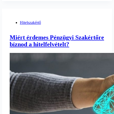
Hitelszakértő
Miért érdemes Pénzügyi Szakértőre
bíznod a hitelfelvételt?